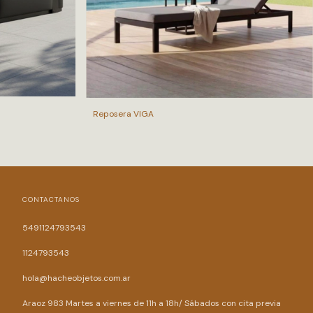
Reposera VIGA
CONTACTANOS
5491124793543
1124793543
hola@hacheobjetos.com.ar
Araoz 983 Martes a viernes de 11h a 18h/ Sábados con cita previa