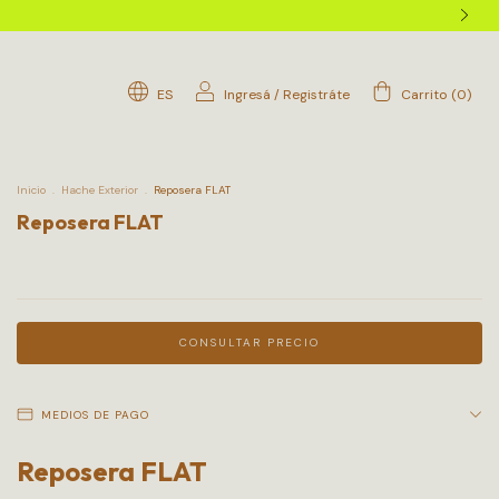
ES
Ingresá
/
Registráte
Carrito
(
0
)
Inicio
.
Hache Exterior
.
Reposera FLAT
Reposera FLAT
MEDIOS DE PAGO
Reposera FLAT