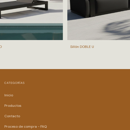
D
Sillón DOBLE U
CATEGORÍAS
Inicio
Productos
Contacto
Proceso de compra - FAQ