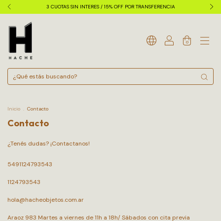
3 CUOTAS SIN INTERES / 15% OFF POR TRANSFERENCIA
0
Inicio
.
Contacto
Contacto
¿Tenés dudas? ¡Contactanos!
5491124793543
1124793543
hola@hacheobjetos.com.ar
Araoz 983 Martes a viernes de 11h a 18h/ Sábados con cita previa