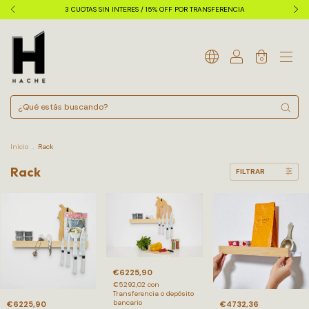
3 CUOTAS SIN INTERES / 15% OFF POR TRANSFERENCIA
0
Inicio
.
Rack
Rack
FILTRAR
€6225,90
€5292,02
con
Transferencia o depósito
bancario
€6225,90
€4732,36