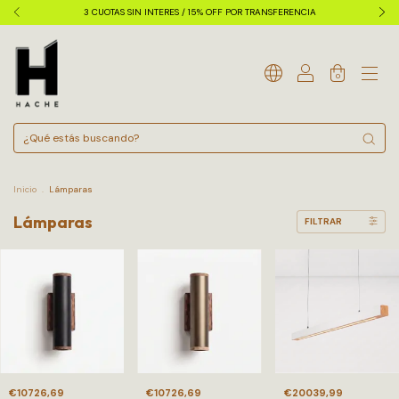
3 CUOTAS SIN INTERES / 15% OFF POR TRANSFERENCIA
0
Inicio
.
Lámparas
Lámparas
FILTRAR
€10726,69
€10726,69
€20039,99