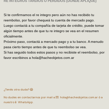
RE INTEGROS TARDÍOS O PERDIDOS (DONDE APLIQUE)
Si te confirmamos el re integro pero aún no has recibido tu
reembolso, por favor chequeá tu cuenta de mercado pago.
Luego contactá a tu compañía de tarjeta de crédito, puede tomar
algún tiempo antes de que tu re integro se vea en el resumen
oficialmente.
Próximo paso, contactá a mercado pago y a tu banco. A menudo
pasa cierto tiempo antes de que tu reembolso se vea.
Si has seguido todos estos pasos y no recibiste el reembolso, por
favor escribinos a
hola@hacheobjetos.com.ar
¿Tenés otra duda? 😱
No dudes en contactarnos por mail a 💌
hola@hacheobjetos.com.ar
ó a
nuestro📱
WhatsApp
.