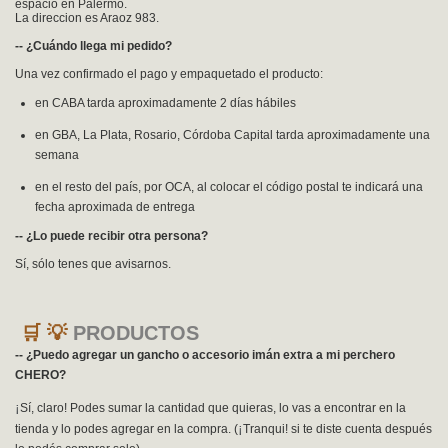
espacio en Palermo.
La direccion es Araoz 983.
-- ¿Cuándo llega mi pedido?
Una vez confirmado el pago y empaquetado el producto:
en CABA tarda aproximadamente 2 días hábiles
en GBA, La Plata, Rosario, Córdoba Capital tarda aproximadamente una
semana
en el resto del país, por OCA, al colocar el código postal te indicará una
fecha aproximada de entrega
-- ¿Lo puede recibir otra persona?
Sí, sólo tenes que avisarnos.
🛒 💡
PRODUCTOS
-- ¿Puedo agregar un gancho o accesorio imán extra a mi perchero
CHERO?
¡
Sí, claro! Podes sumar la cantidad que quieras, lo vas a encontrar en la
¡
tienda y lo podes agregar en la compra. (
Tranqui! si te diste cuenta después