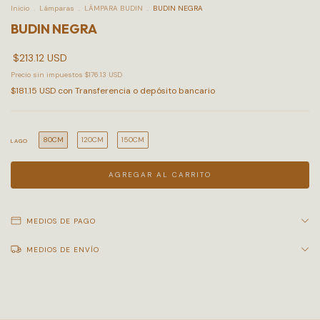
Inicio
.
Lámparas
.
LÁMPARA BUDIN
.
BUDIN NEGRA
BUDIN NEGRA
$213.12 USD
Precio sin impuestos
$176.13 USD
$181.15 USD
con
Transferencia o depósito bancario
80CM
120CM
150CM
LAGO
MEDIOS DE PAGO
MEDIOS DE ENVÍO