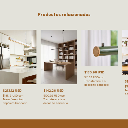
Productos relacionados
$130.98 USD
$111.33 USD
con
Transferencia o
$
depósito bancario
$1
Tr
$213.12 USD
$142.26 USD
de
$181.15 USD
con
$120.92 USD
con
Transferencia o
Transferencia o
depósito bancario
depósito bancario