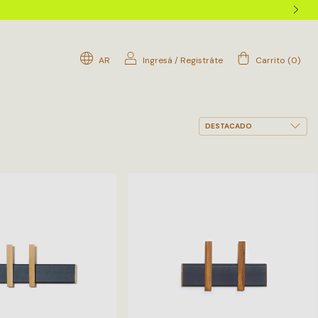
AR
Ingresá
/
Registráte
Carrito
(
0
)