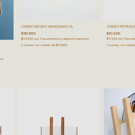
CHERO PETROLE
CHERO NEGRO ANODIZADO XL
$91.200
$151.800
$77.520
con
Transfe
$129.030
con
Transferencia o depósito bancario
3
cuotas sin inter
3
cuotas sin interés de
$50.600
rio