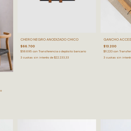
CHERO NEGRO ANODIZADO CHICO
GANCHO ACCES
$66.700
$13.200
$56.695
con
Transferencia o depósito bancario
$11.220
con
Transfer
3
cuotas sin interés de
$22.233,33
3
cuotas sin inter
io