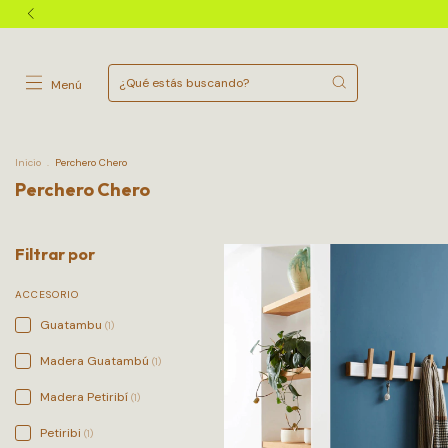
Menú
Inicio
.
Perchero Chero
Perchero Chero
Filtrar por
ACCESORIO
Guatambu
(1)
Madera Guatambú
(1)
Madera Petiribí
(1)
Petiribi
(1)