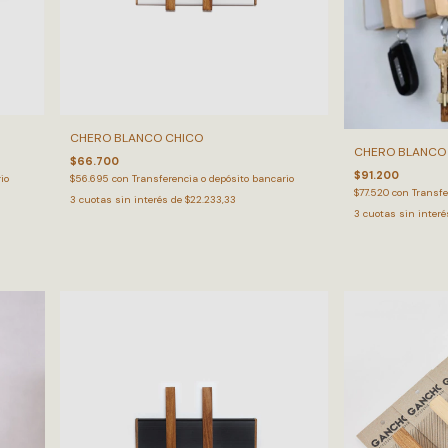
CHERO BLANCO CHICO
CHERO BLANCO
$66.700
$91.200
io
$56.695
con
Transferencia o depósito bancario
$77.520
con
Transfe
3
cuotas sin interés de
$22.233,33
3
cuotas sin inter