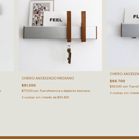
CHERO ANODIZ
CHERO ANODIZADO MEDIANO
$66.700
$91.200
$56.695
con
Transf
o
$77.520
con
Transferencia o depósito bancario
3
cuotas sin inter
3
cuotas sin interés de
$30.400