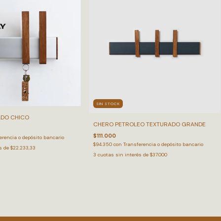
SIN STOCK
ADO CHICO
CHERO PETROLEO TEXTURADO GRANDE
$111.000
erencia o depósito bancario
$94.350
con
Transferencia o depósito bancario
és de
$22.233,33
3
cuotas sin interés de
$37.000