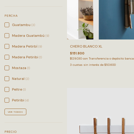
PERCHA
Guatambu
(3)
Madera Guatambú
(9)
CHERO BLANCO XL
Madera Petirbí
(9)
$151.800
Madera Petiribi
(1)
$129.030
con
Transferencia o depósito banca
3
cuotas sin interés de
$50.600
Mostaza
(1)
Natural
(2)
Peltre
(1)
Petiribi
(4)
VER TODOS
PRECIO