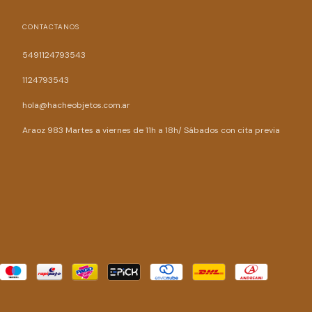
CONTACTANOS
5491124793543
1124793543
hola@hacheobjetos.com.ar
Araoz 983 Martes a viernes de 11h a 18h/ Sábados con cita previa