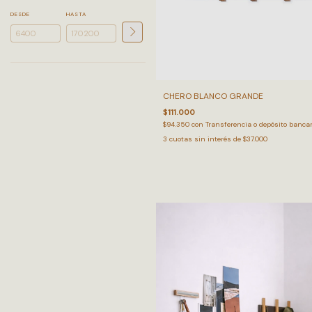
DESDE
HASTA
CHERO BLANCO GRANDE
$111.000
$94.350
con
Transferencia o depósito bancar
3
cuotas sin interés de
$37.000