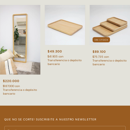
SIN STOCK
$49.300
$89.100
$41.905
con
$75.735
con
Transferencia o depósito
Transferencia o depósito
bancario
bancario
$220.000
$187.000
con
Transferencia o depósito
bancario
QUE NO SE CORTE! SUSCRIBITE A NUESTRO NEWSLETTER